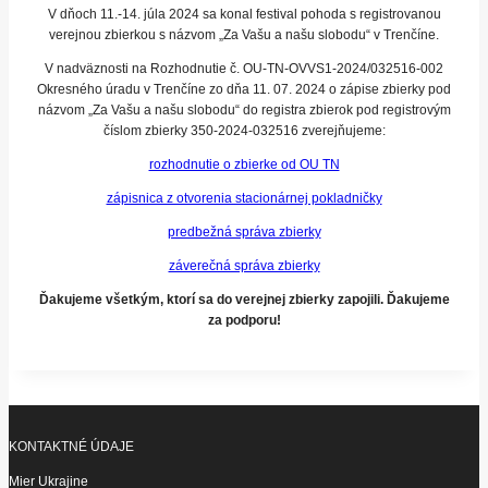
V dňoch 11.-14. júla 2024 sa konal festival pohoda s registrovanou
verejnou zbierkou s názvom „Za Vašu a našu slobodu“ v Trenčíne.
V nadväznosti na Rozhodnutie č. OU-TN-OVVS1-2024/032516-002
Okresného úradu v Trenčíne zo dňa 11. 07. 2024 o zápise zbierky pod
názvom „Za Vašu a našu slobodu“ do registra zbierok pod registrovým
číslom zbierky 350-2024-032516 zverejňujeme:
rozhodnutie o zbierke od OU TN
zápisnica z otvorenia stacionárnej pokladničky
predbežná správa zbierky
záverečná správa zbierky
Ďakujeme všetkým, ktorí sa do verejnej zbierky zapojili. Ďakujeme
za podporu!
KONTAKTNÉ ÚDAJE
Mier Ukrajine