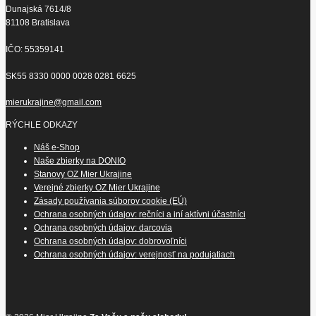
Dunajská 7614/8
81108 Bratislava
IČO: 55359141
SK55 8330 0000 0028 0281 6625
mierukrajine@gmail.com
RÝCHLE ODKAZY
Náš e-Shop
Naše zbierky na DONIO
Stanovy OZ Mier Ukrajine
Verejné zbierky OZ Mier Ukrajine
Zásady používania súborov cookie (EÚ)
Ochrana osobných údajov: rečníci a iní aktívni účastníci
Ochrana osobných údajov: darcovia
Ochrana osobných údajov: dobrovoľníci
Ochrana osobných údajov: verejnosť na podujatiach